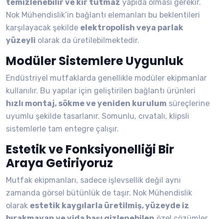
temizlenebilir ve kir tutmaz
yapıda olması gerekir.
Nok Mühendislik’in bağlantı elemanları bu beklentileri
karşılayacak şekilde
elektropolish veya parlak
yüzeyli
olarak da üretilebilmektedir.
Modüler Sistemlere Uygunluk
Endüstriyel mutfaklarda genellikle modüler ekipmanlar
kullanılır. Bu yapılar için geliştirilen bağlantı ürünleri
hızlı montaj, sökme ve yeniden kurulum
süreçlerine
uyumlu şekilde tasarlanır. Somunlu, cıvatalı, klipsli
sistemlerle tam entegre çalışır.
Estetik ve Fonksiyonelliği Bir
Araya Getiriyoruz
Mutfak ekipmanları, sadece işlevsellik değil aynı
zamanda görsel bütünlük de taşır. Nok Mühendislik
olarak
estetik kaygılarla üretilmiş, yüzeyde iz
bırakmayan ve vida başı gizlenebilen
özel çözümler