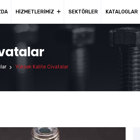
ZDA
HIZMETLERIMIZ
SEKTÖRLER
KATALOGLAR
vatalar
lar
Yüksek Kalite Civatalar