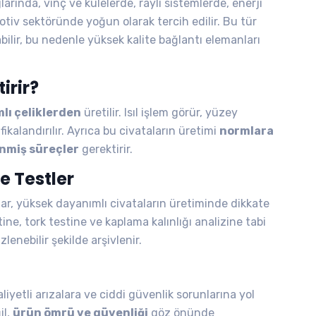
arında, vinç ve kulelerde, raylı sistemlerde, enerji
iv sektöründe yoğun olarak tercih edilir. Bu tür
bilir, bu nedenle yüksek kalite bağlantı elemanları
irir?
mlı çeliklerden
üretilir. Isıl işlem görür, yüzey
ifikalandırılır. Ayrıca bu civataların üretimi
normlara
nmiş süreçler
gerektirir.
e Testler
lar, yüksek dayanımlı civataların üretiminde dikkate
ne, tork testine ve kaplama kalınlığı analizine tabi
zlenebilir şekilde arşivlenir.
liyetli arızalara ve ciddi güvenlik sorunlarına yol
il,
ürün ömrü ve güvenliği
göz önünde