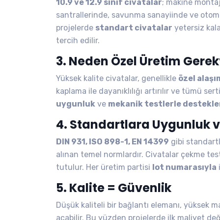
10.9 ve 12.9 sınıf civatalar
; makine montajl
santrallerinde, savunma sanayiinde ve otomot
projelerde
standart civatalar
yetersiz kala
tercih edilir.
3. Neden Özel Üretim Gerekt
Yüksek kalite civatalar, genellikle
özel alaşı
kaplama ile dayanıklılığı artırılır ve tümü sert
uygunluk
ve
mekanik testlerle destekle
4. Standartlara Uygunluk v
DIN 931, ISO 898-1, EN 14399
gibi standart
alınan temel normlardır. Civatalar çekme testi
tutulur. Her üretim partisi
lot numarasıyla
i
5. Kalite = Güvenlik
Düşük kaliteli bir bağlantı elemanı, yüksek ma
açabilir. Bu yüzden projelerde ilk maliyet değ