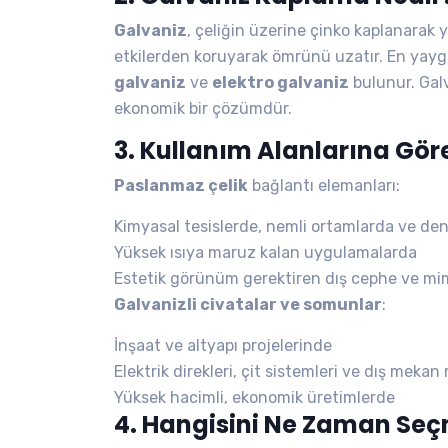
Galvaniz
, çeliğin üzerine çinko kaplanarak ya
etkilerden koruyarak ömrünü uzatır. En yayg
galvaniz
ve
elektro galvaniz
bulunur. Gal
ekonomik bir çözümdür.
3. Kullanım Alanlarına Gör
Paslanmaz çelik
bağlantı elemanları:
Kimyasal tesislerde, nemli ortamlarda ve de
Yüksek ısıya maruz kalan uygulamalarda
Estetik görünüm gerektiren dış cephe ve mim
Galvanizli civatalar ve somunlar
:
İnşaat ve altyapı projelerinde
Elektrik direkleri, çit sistemleri ve dış meka
Yüksek hacimli, ekonomik üretimlerde
4. Hangisini Ne Zaman Se