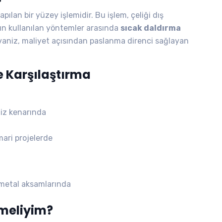
pılan bir yüzey işlemidir. Bu işlem, çeliği dış
ın kullanılan yöntemler arasında
sıcak daldırma
vaniz, maliyet açısından paslanma direnci sağlayan
e Karşılaştırma
niz kenarında
ari projelerde
n metal aksamlarında
çmeliyim?